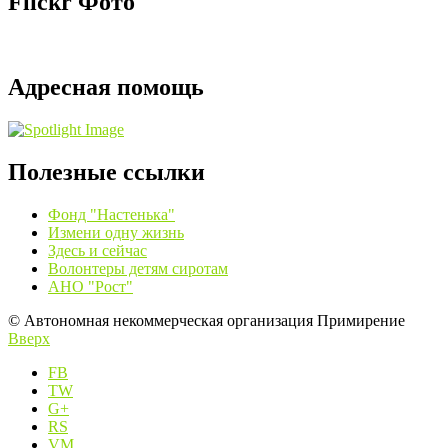
Flickr Фото
Адресная помощь
Полезные ссылки
Фонд "Настенька"
Измени одну жизнь
Здесь и сейчас
Волонтеры детям сиротам
АНО "Рост"
© Автономная некоммерческая организация Примирение
Вверх
FB
TW
G+
RS
VM